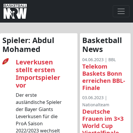
Spieler:
Abdul
Basketball
Mohamed
News
04.06.2023 |
BBL
Leverkusen
Telekom
stellt ersten
Baskets Bonn
Importspieler
erreichen BBL-
vor
Finale
Der erste
03.06.2023 |
ausländische Spieler
Nationalteam
der Bayer Giants
Deutsche
Leverkusen für die
Frauen im 3×3
ProA Saison
World Cup
2022/2023 wechselt
Viertelfinale