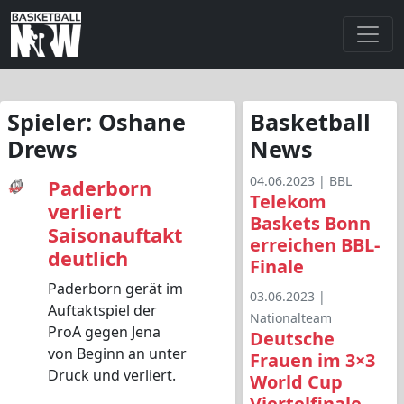
Spieler:
Oshane
Basketball
Drews
News
04.06.2023 |
BBL
Paderborn
Telekom
verliert
Baskets Bonn
Saisonauftakt
erreichen BBL-
deutlich
Finale
Paderborn gerät im
03.06.2023 |
Auftaktspiel der
Nationalteam
ProA gegen Jena
Deutsche
von Beginn an unter
Frauen im 3×3
Druck und verliert.
World Cup
Viertelfinale