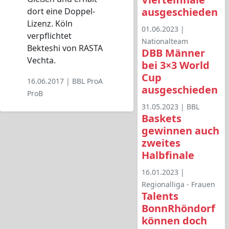
ausgeschieden
dort eine Doppel-
Lizenz. Köln
01.06.2023 |
verpflichtet
Nationalteam
Bekteshi von RASTA
DBB Männer
Vechta.
bei 3×3 World
Cup
16.06.2017 |
BBL
ProA
ausgeschieden
ProB
31.05.2023 |
BBL
Baskets
gewinnen auch
zweites
Halbfinale
16.01.2023 |
Regionalliga - Frauen
Talents
BonnRhöndorf
können doch