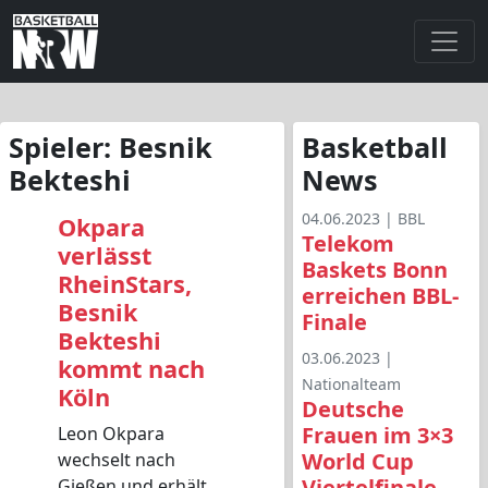
Spieler:
Besnik
Basketball
Bekteshi
News
04.06.2023 |
BBL
Okpara
Telekom
verlässt
Baskets Bonn
RheinStars,
erreichen BBL-
Besnik
Finale
Bekteshi
03.06.2023 |
kommt nach
Nationalteam
Köln
Deutsche
Frauen im 3×3
Leon Okpara
World Cup
wechselt nach
Viertelfinale
Gießen und erhält