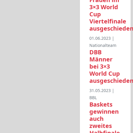
3×3 World
Cup
Viertelfinale
ausgeschiede
01.06.2023 |
Nationalteam
DBB
Männer
bei 3×3
World Cup
ausgeschiede
31.05.2023 |
BBL
Baskets
gewinnen
auch
zweites
Halbfinale