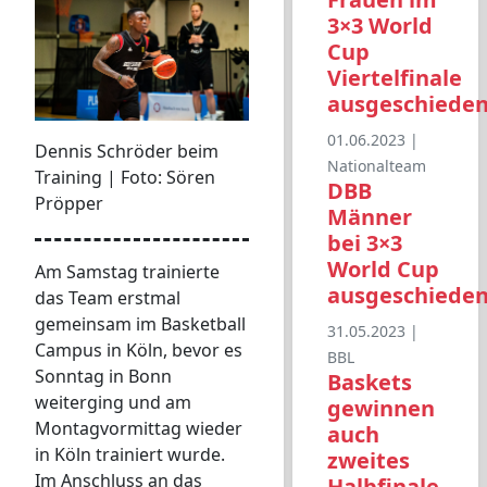
3×3 World
Cup
Viertelfinale
ausgeschiede
01.06.2023 |
Dennis Schröder beim
Nationalteam
Training | Foto: Sören
DBB
Pröpper
Männer
bei 3×3
World Cup
Am Samstag trainierte
ausgeschiede
das Team erstmal
gemeinsam im Basketball
31.05.2023 |
Campus in Köln, bevor es
BBL
Sonntag in Bonn
Baskets
weiterging und am
gewinnen
Montagvormittag wieder
auch
in Köln trainiert wurde.
zweites
Im Anschluss an das
Halbfinale