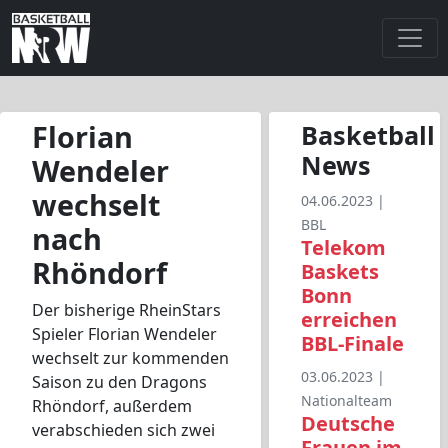
Florian
Basketball
News
Wendeler
wechselt
04.06.2023 |
BBL
nach
Telekom
Rhöndorf
Baskets
Bonn
Der bisherige RheinStars
erreichen
Spieler Florian Wendeler
BBL-Finale
wechselt zur kommenden
03.06.2023 |
Saison zu den Dragons
Nationalteam
Rhöndorf, außerdem
Deutsche
verabschieden sich zwei
Frauen im