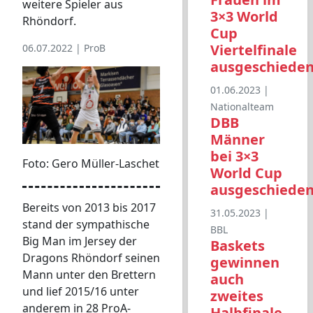
weitere Spieler aus
3×3 World
Rhöndorf.
Cup
Viertelfinale
06.07.2022 |
ProB
ausgeschiede
01.06.2023 |
Nationalteam
DBB
Männer
bei 3×3
Foto: Gero Müller-Laschet
World Cup
ausgeschiede
Bereits von 2013 bis 2017
31.05.2023 |
stand der sympathische
BBL
Big Man im Jersey der
Baskets
Dragons Rhöndorf seinen
gewinnen
Mann unter den Brettern
auch
und lief 2015/16 unter
zweites
anderem in 28 ProA-
Halbfinale