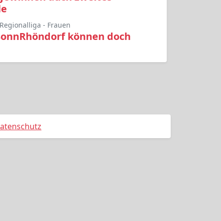
le
Regionalliga - Frauen
BonnRhöndorf können doch
n
atenschutz