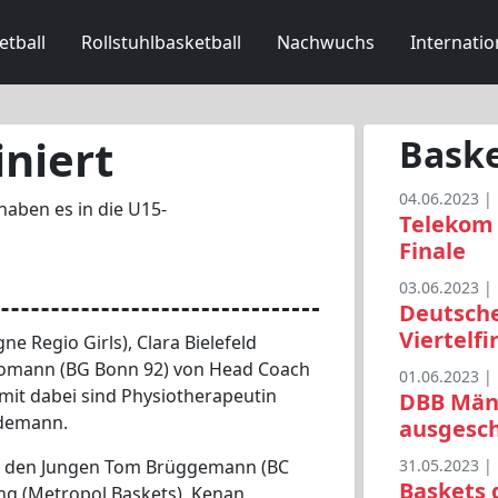
etball
Rollstuhlbasketball
Nachwuchs
Internatio
niert
Baske
04.06.2023 |
haben es in die U15-
Telekom 
Finale
03.06.2023 |
Deutsche
Viertelf
e Regio Girls), Clara Bielefeld
Gomann (BG Bonn 92) von Head Coach
01.06.2023 |
 mit dabei sind Physiotherapeutin
DBB Männ
idemann.
ausgesc
i den Jungen Tom Brüggemann (BC
31.05.2023 |
Baskets 
ing (Metropol Baskets), Kenan