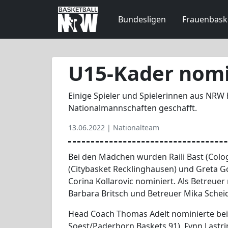
Bundesligen
Frauenbask
U15-Kader nomi
Einige Spieler und Spielerinnen aus NRW 
Nationalmannschaften geschafft.
13.06.2022 |
Nationalteam
Bei den Mädchen wurden Raili Bast (Cologn
(Citybasket Recklinghausen) und Greta 
Corina Kollarovic nominiert. Als Betreuer
Barbara Britsch und Betreuer Mika Sche
Head Coach Thomas Adelt nominierte be
Soest/Paderborn Baskets 91), Fynn Lastr