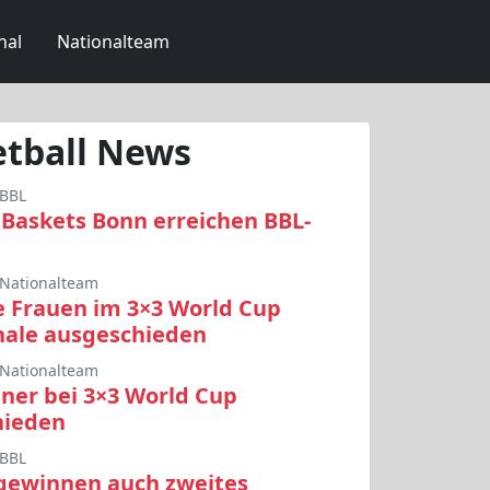
nal
Nationalteam
tball News
BBL
Baskets Bonn erreichen BBL-
Nationalteam
 Frauen im 3×3 World Cup
inale ausgeschieden
Nationalteam
er bei 3×3 World Cup
hieden
BBL
gewinnen auch zweites