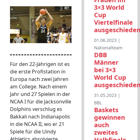
3×3 World
Cup
Viertelfinale
ausgeschiede
01.06.2023 |
Nationalteam
DBB
Männer
Für den 22-Jährigen ist es
bei 3×3
die erste Profistation in
World Cup
Europa nach zwei Jahren
ausgeschiede
am College. Nach einem
Jahr und 27 Spielen in der
31.05.2023 |
NCAA I für die Jacksonville
BBL
Baskets
Dolphins verschlug es
gewinnen
Bakkali nach Indianapolis
auch
in die NCAA II, wo er 21
zweites
Spiele für die Uindy
Halbfinale
Athletics absolvierte.