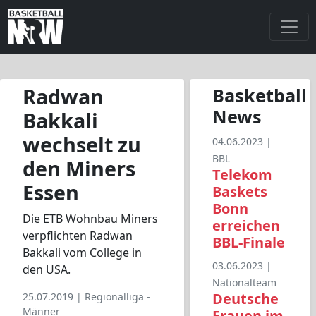
Radwan
Basketball
News
Bakkali
wechselt zu
04.06.2023 |
BBL
den Miners
Telekom
Essen
Baskets
Bonn
Die ETB Wohnbau Miners
erreichen
verpflichten Radwan
BBL-Finale
Bakkali vom College in
03.06.2023 |
den USA.
Nationalteam
Deutsche
25.07.2019 |
Regionalliga -
Männer
Frauen im