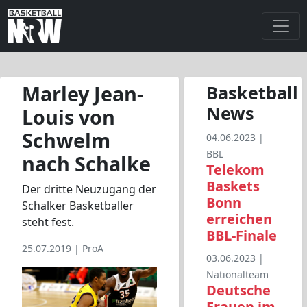
Marley Jean-
Basketball
News
Louis von
Schwelm
04.06.2023 |
BBL
nach Schalke
Telekom
Baskets
Der dritte Neuzugang der
Bonn
Schalker Basketballer
erreichen
steht fest.
BBL-Finale
25.07.2019 |
ProA
03.06.2023 |
Nationalteam
Deutsche
Frauen im