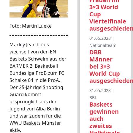
3×3 World
Cup
Viertelfinale
Foto: Martin Lueke
ausgeschiede
01.06.2023 |
Marley Jean-Louis
Nationalteam
DBB
wechselt von den EN
Männer
Baskets Schwelm aus der
bei 3×3
BARMER 2. Basketball
World Cup
Bundesliga ProB zum FC
ausgeschiede
Schalke 04 in die ProA.
Der 25-jährige Shooting
31.05.2023 |
Guard kommt
BBL
ursprünglich aus der
Baskets
Jugend von Alba Berlin
gewinnen
und war zudem für die
auch
WWU Baskets Münster
zweites
aktiv.
Halbfinale