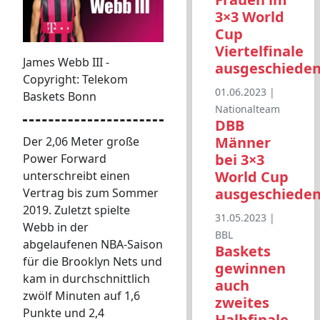
3×3 World
Cup
Viertelfinale
James Webb III -
ausgeschiede
Copyright: Telekom
01.06.2023 |
Baskets Bonn
Nationalteam
DBB
Männer
Der 2,06 Meter große
bei 3×3
Power Forward
World Cup
unterschreibt einen
ausgeschiede
Vertrag bis zum Sommer
2019. Zuletzt spielte
31.05.2023 |
Webb in der
BBL
abgelaufenen NBA-Saison
Baskets
für die Brooklyn Nets und
gewinnen
kam in durchschnittlich
auch
zwölf Minuten auf 1,6
zweites
Punkte und 2,4
Halbfinale