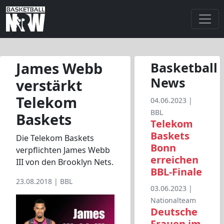
James Webb
Basketball
News
verstärkt
Telekom
04.06.2023 |
BBL
Baskets
Telekom
Baskets
Die Telekom Baskets
Bonn
verpflichten James Webb
erreichen
III von den Brooklyn Nets.
BBL-Finale
23.08.2018 |
BBL
03.06.2023 |
Nationalteam
Deutsche
Frauen im