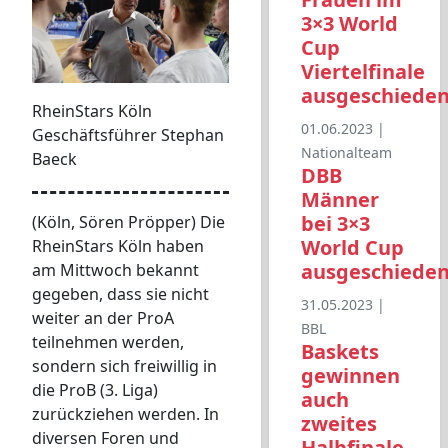
3×3 World
Cup
Viertelfinale
ausgeschiede
RheinStars Köln
01.06.2023 |
Geschäftsführer Stephan
Nationalteam
Baeck
DBB
Männer
bei 3×3
(Köln, Sören Pröpper) Die
World Cup
RheinStars Köln haben
ausgeschiede
am Mittwoch bekannt
gegeben, dass sie nicht
31.05.2023 |
weiter an der ProA
BBL
teilnehmen werden,
Baskets
sondern sich freiwillig in
gewinnen
die ProB (3. Liga)
auch
zurückziehen werden. In
zweites
diversen Foren und
Halbfinale