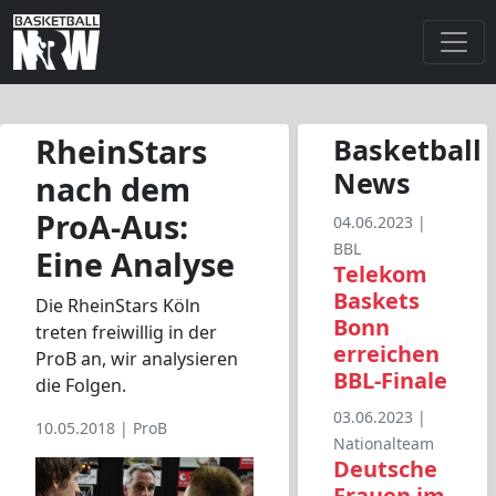
RheinStars
Basketball
News
nach dem
ProA-Aus:
04.06.2023 |
BBL
Eine Analyse
Telekom
Baskets
Die RheinStars Köln
Bonn
treten freiwillig in der
erreichen
ProB an, wir analysieren
BBL-Finale
die Folgen.
03.06.2023 |
10.05.2018 |
ProB
Nationalteam
Deutsche
Frauen im