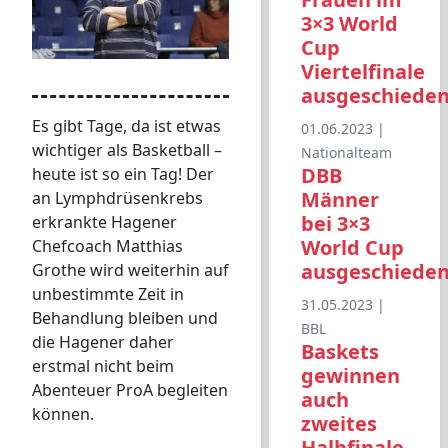
3×3 World
Cup
Viertelfinale
ausgeschiede
Es gibt Tage, da ist etwas
01.06.2023 |
wichtiger als Basketball –
Nationalteam
DBB
heute ist so ein Tag! Der
Männer
an Lymphdrüsenkrebs
bei 3×3
erkrankte Hagener
World Cup
Chefcoach Matthias
ausgeschiede
Grothe wird weiterhin auf
unbestimmte Zeit in
31.05.2023 |
Behandlung bleiben und
BBL
die Hagener daher
Baskets
erstmal nicht beim
gewinnen
Abenteuer ProA begleiten
auch
können.
zweites
Halbfinale