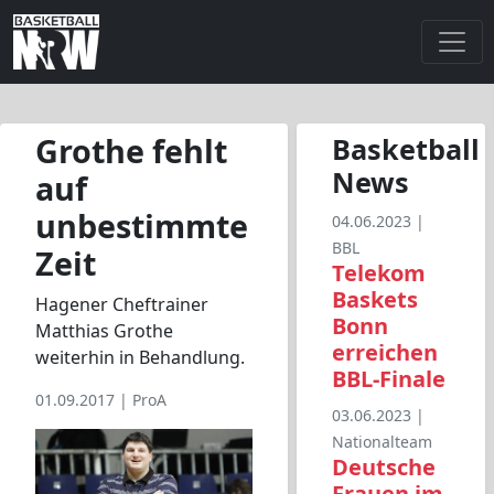
Grothe fehlt
Basketball
News
auf
unbestimmte
04.06.2023 |
BBL
Zeit
Telekom
Baskets
Hagener Cheftrainer
Bonn
Matthias Grothe
erreichen
weiterhin in Behandlung.
BBL-Finale
01.09.2017 |
ProA
03.06.2023 |
Nationalteam
Deutsche
Frauen im